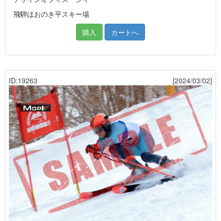
飛騨ほおのき平スキー場
購入
カートへ
ID:19263
[2024/03/02]