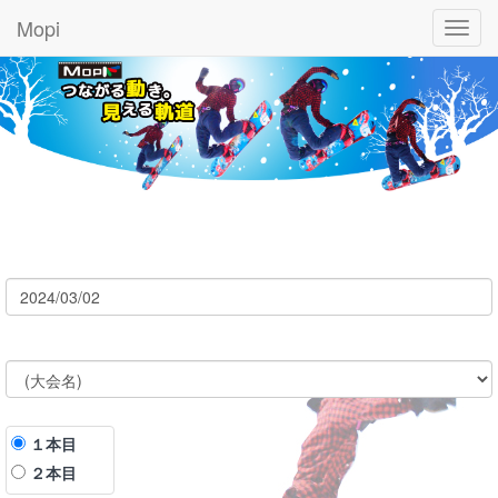
Mopi
Toggl
navig
１本目
２本目