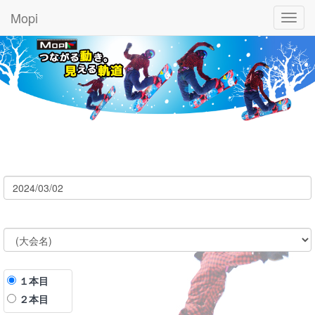
Mopi
Toggl
navig
１本目
２本目