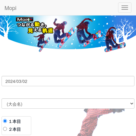
Mopi
Toggl
navig
１本目
２本目