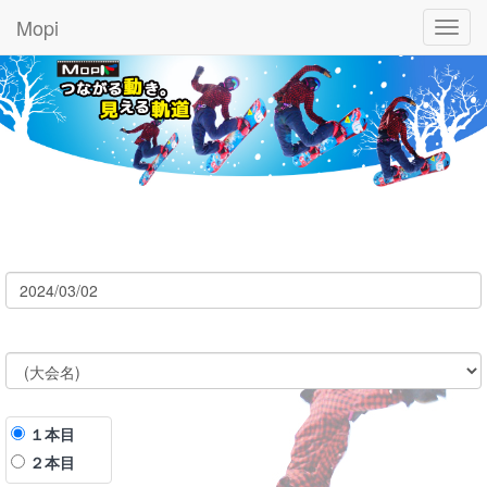
Mopi
Toggl
navig
１本目
２本目