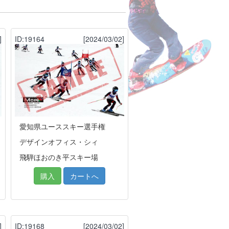
]
ID:19164
[2024/03/02]
愛知県ユーススキー選手権
デザインオフィス・シィ
飛騨ほおのき平スキー場
購入
カートへ
]
ID:19168
[2024/03/02]