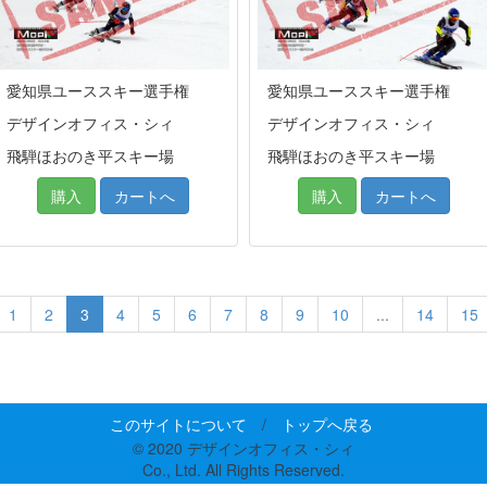
愛知県ユーススキー選手権
愛知県ユーススキー選手権
デザインオフィス・シィ
デザインオフィス・シィ
飛騨ほおのき平スキー場
飛騨ほおのき平スキー場
購入
カートへ
購入
カートへ
1
2
3
4
5
6
7
8
9
10
...
14
15
このサイトについて
/
トップへ戻る
© 2020 デザインオフィス・シィ
Co., Ltd. All Rights Reserved.