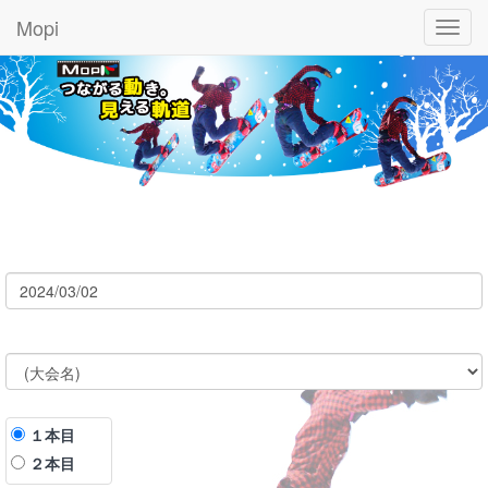
Mopi
Toggl
navig
１本目
２本目